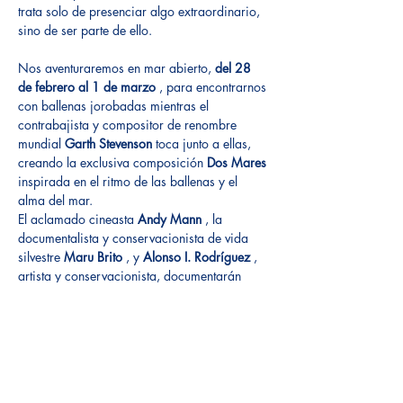
trata solo de presenciar algo extraordinario, 
sino de ser parte de ello.
Nos aventuraremos en mar abierto, 
del 28 
de febrero al 1 de marzo
 , para encontrarnos 
con ballenas jorobadas mientras el 
contrabajista y compositor de renombre 
mundial 
Garth Stevenson
 toca junto a ellas, 
creando la exclusiva composición 
Dos Mares
inspirada en el ritmo de las ballenas y el 
alma del mar.
El aclamado cineasta 
Andy Mann
 , la 
documentalista y conservacionista de vida 
silvestre 
Maru Brito
 , y 
Alonso I. Rodríguez
 , 
artista y conservacionista, documentarán 
cada momento impresionante, capturando 
esta fusión de música, vida marina y 
creatividad a través de su visión 
cinematográfica única.
Este es más que un evento: es una 
convergencia única de música, océano, 