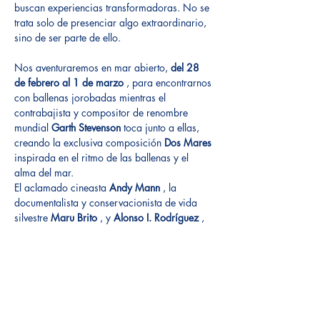
buscan experiencias transformadoras. No se 
trata solo de presenciar algo extraordinario, 
sino de ser parte de ello.
Nos aventuraremos en mar abierto, 
del 28 
de febrero al 1 de marzo
 , para encontrarnos 
con ballenas jorobadas mientras el 
contrabajista y compositor de renombre 
mundial 
Garth Stevenson
 toca junto a ellas, 
creando la exclusiva composición 
Dos Mares
inspirada en el ritmo de las ballenas y el 
alma del mar.
El aclamado cineasta 
Andy Mann
 , la 
documentalista y conservacionista de vida 
silvestre 
Maru Brito
 , y 
Alonso I. Rodríguez
 , 
artista y conservacionista, documentarán 
cada momento impresionante, capturando 
esta fusión de música, vida marina y 
creatividad a través de su visión 
cinematográfica única.
Este es más que un evento: es una 